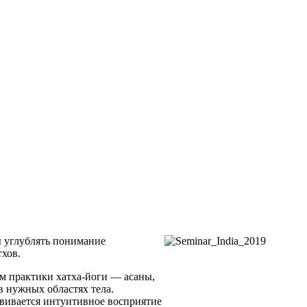
ы углублять понимание
тхов.
м практики хатха-йоги — асаны,
 нужных областях тела.
звивается интуитивное восприятие